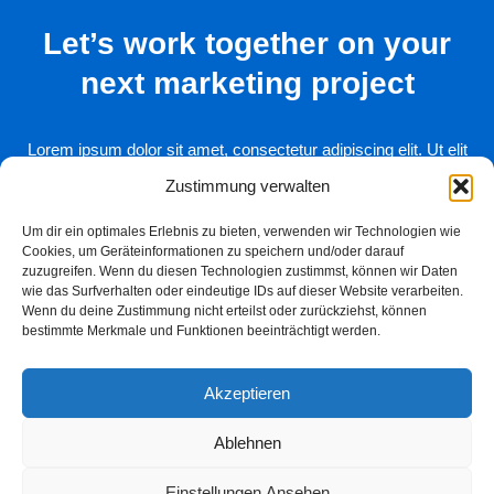
Let’s work together on your
next marketing project
Lorem ipsum dolor sit amet, consectetur adipiscing elit. Ut elit
tellus, luctus
Zustimmung verwalten
nec ullamcorper mattis, pulvinar dapibus leo.
Um dir ein optimales Erlebnis zu bieten, verwenden wir Technologien wie
Cookies, um Geräteinformationen zu speichern und/oder darauf
zuzugreifen. Wenn du diesen Technologien zustimmst, können wir Daten
Get Started
wie das Surfverhalten oder eindeutige IDs auf dieser Website verarbeiten.
Wenn du deine Zustimmung nicht erteilst oder zurückziehst, können
bestimmte Merkmale und Funktionen beeinträchtigt werden.
Akzeptieren
Ablehnen
Neve
| Präsentiert von
WordPress
Einstellungen Ansehen